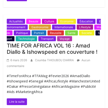
Actualités
Beaute
Culture
Economie
Éducation
E
nvironnement
Gastronomie
Internationale
Lifestyle
Mo
de
Politique
Portrait
Reussite
Sante
Societe
S
port
Technologie
Transport
Voyage
TIME FOR AFRICA VOL 16 : Amad
Diallo & Ishowspeed en couverture !
6 mars 2026
Coumba THIOUBOU DIARRA
Aucun
commentaire
#TimeForAfrica #TFAMag #Fevrier2026 #AmadDiallo
#Ishowspeed #Senegal #AfricaLifestyle #ManchesterUnited
#Dakar #PresseSénégalaise #AfricanMagazine #Publicité
#Ads #MarketingAfrica
Lire la suite