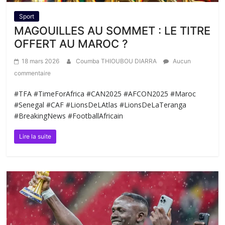
Sport
MAGOUILLES AU SOMMET : LE TITRE
OFFERT AU MAROC ?
18 mars 2026
Coumba THIOUBOU DIARRA
Aucun
commentaire
#TFA #TimeForAfrica #CAN2025 #AFCON2025 #Maroc
#Senegal #CAF #LionsDeLAtlas #LionsDeLaTeranga
#BreakingNews #FootballAfricain
Lire la suite