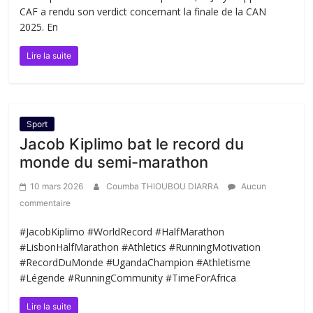
CAF a rendu son verdict concernant la finale de la CAN
2025. En
Lire la suite
Sport
Jacob Kiplimo bat le record du
monde du semi-marathon
10 mars 2026
Coumba THIOUBOU DIARRA
Aucun
commentaire
#JacobKiplimo #WorldRecord #HalfMarathon
#LisbonHalfMarathon #Athletics #RunningMotivation
#RecordDuMonde #UgandaChampion #Athletisme
#Légende #RunningCommunity #TimeForAfrica
Lire la suite