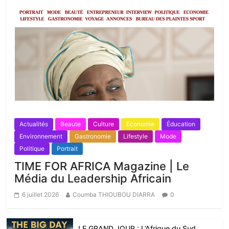
Actualités
Beaute
Culture
Economie
Éducation
Environnement
Gastronomie
Lifestyle
Mode
Politique
Portrait
TIME FOR AFRICA Magazine | Le
Média du Leadership Africain
6 juillet 2026
Coumba THIOUBOU DIARRA
0
LE GRAND JOUR : L’Afrique du Sud