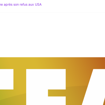
ime après son refus aux USA
 Spécial Mondial 2026 & Actu Décryptée
gation du Code noir au coeur des tensions
 Le Média du Leadership Africain
du Sud lance le Mondial 2026 au sommet du Mexique !