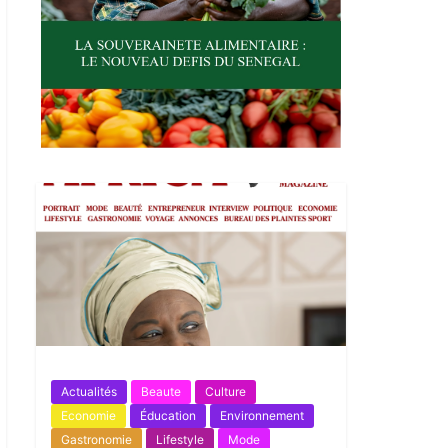
Actualités
Beaute
Culture
Economie
Éducation
Environnement
Gastronomie
Lifestyle
Mode