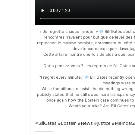
« Je regrette chaque minute. »
Bill Gates s’est
rencontres n’avaient pour but que de lever des fon
reprocher, le malaise persiste, notamment du côté 
devaitencores’expliquer davantage
Cette affaire montre une fois de plus à quel po
Qu’en pensez-vous ? Les regrets de Bill Gates s
“I regret every minute.”
Bill Gates recently open
meetings were str
While the billionaire insists he did nothing wrong
publicly stated that he still owes more transparency
once again how the Epstein case continues to c
What’s your take? Are Bill Gates’ r
#BillGates #Epstein #News #Justice #MelindaG