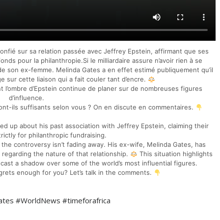
 confié sur sa relation passée avec Jeffrey Epstein, affirmant que ses
ds pour la philanthropie.Si le milliardaire assure n’avoir rien à se
de son ex-femme. Melinda Gates a en effet estimé publiquement qu’il
 sur cette liaison qui a fait couler tant d’encre.
int l’ombre d’Epstein continue de planer sur de nombreuses figures
d’influence.
ont-ils suffisants selon vous ? On en discute en commentaires.
ed up about his past association with Jeffrey Epstein, claiming their
ictly for philanthropic fundraising.
, the controversy isn’t fading away. His ex-wife, Melinda Gates, has
 regarding the nature of that relationship.
This situation highlights
ast a shadow over some of the world’s most influential figures.
egrets enough for you? Let’s talk in the comments.
ates #WorldNews #timeforafrica