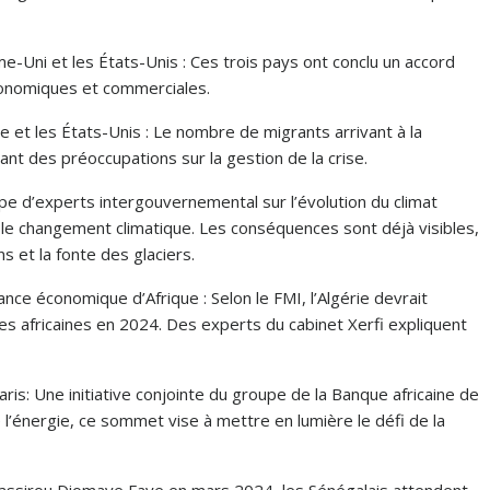
me-Uni et les États-Unis : Ces trois pays ont conclu un accord
économiques et commerciales.
ue et les États-Unis : Le nombre de migrants arrivant à la
nt des préoccupations sur la gestion de la crise.
e d’experts intergouvernemental sur l’évolution du climat
e le changement climatique. Les conséquences sont déjà visibles,
 et la fonte des glaciers.
nce économique d’Afrique : Selon le FMI, l’Algérie devrait
s africaines en 2024. Des experts du cabinet Xerfi expliquent
is: Une initiative conjointe du groupe de la Banque africaine de
l’énergie, ce sommet vise à mettre en lumière le défi de la
 Bassirou Diomaye Faye en mars 2024, les Sénégalais attendent