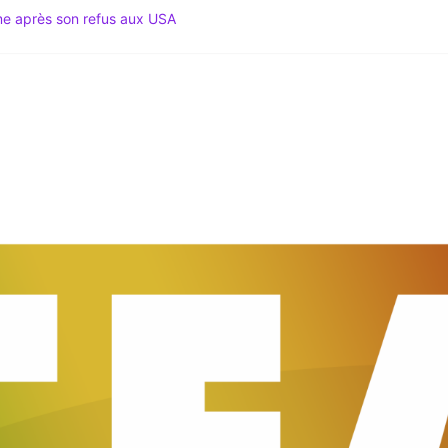
ime après son refus aux USA
Spécial Mondial 2026 & Actu Décryptée
gation du Code noir au coeur des tensions
 Le Média du Leadership Africain
du Sud lance le Mondial 2026 au sommet du Mexique !