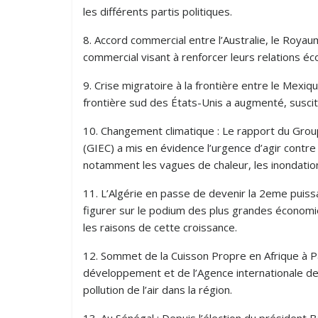
les différents partis politiques.
8. Accord commercial entre l’Australie, le Royau
commercial visant à renforcer leurs relations 
9. Crise migratoire à la frontière entre le Mexiq
frontière sud des États-Unis a augmenté, suscita
10. Changement climatique : Le rapport du Group
(GIEC) a mis en évidence l’urgence d’agir contr
notamment les vagues de chaleur, les inondations
11. L’Algérie en passe de devenir la 2eme puissa
figurer sur le podium des plus grandes économie
les raisons de cette croissance.
12. Sommet de la Cuisson Propre en Afrique à Par
développement et de l’Agence internationale de 
pollution de l’air dans la région.
13. Au Sénégal : Depuis l’élection du président