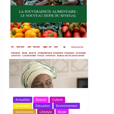
Actualités
Beaute
Culture
Economie
Éducation
Environnement
Gastronomie
Lifestyle
Mode