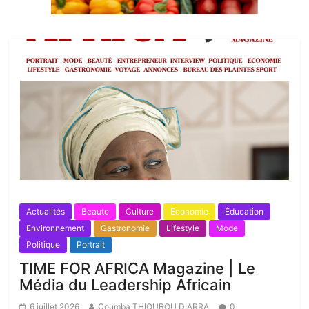
Actualités
Beaute
Culture
Economie
Éducation
Environnement
Gastronomie
Lifestyle
Mode
Politique
Portrait
TIME FOR AFRICA Magazine | Le
Média du Leadership Africain
6 juillet 2026
Coumba THIOUBOU DIARRA
0