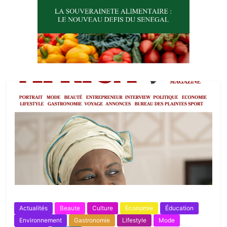
Actualités
Beaute
Culture
Economie
Éducation
Environnement
Gastronomie
Lifestyle
Mode