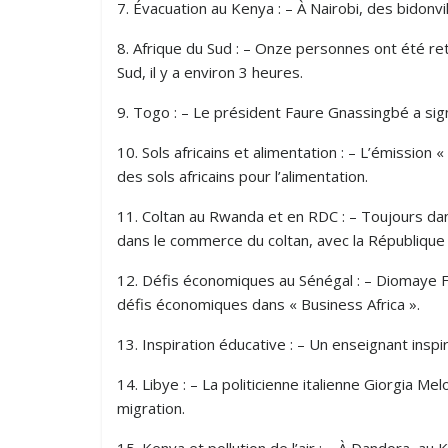
7. Évacuation au Kenya : – À Nairobi, des bidonvi
8. Afrique du Sud : – Onze personnes ont été r
Sud, il y a environ 3 heures.
9. Togo : – Le président Faure Gnassingbé a sign
10. Sols africains et alimentation : – L’émission 
des sols africains pour l’alimentation.
11. Coltan au Rwanda et en RDC : – Toujours dan
dans le commerce du coltan, avec la République
12. Défis économiques au Sénégal : – Diomaye F
défis économiques dans « Business Africa ».
13. Inspiration éducative : – Un enseignant inspi
14. Libye : – La politicienne italienne Giorgia Me
migration.
15. Kenya et pollution de l’air : – À Dandora, a