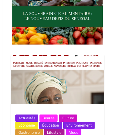
Actualités
Beaute
Culture
Economie
Éducation
Environnement
Gastronomie
Lifestyle
Mode