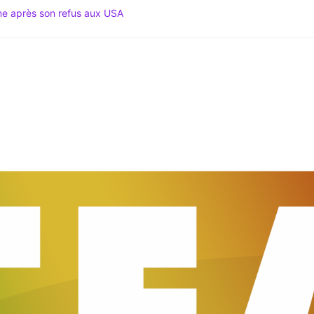
ime après son refus aux USA
Spécial Mondial 2026 & Actu Décryptée
gation du Code noir au coeur des tensions
 Le Média du Leadership Africain
du Sud lance le Mondial 2026 au sommet du Mexique !