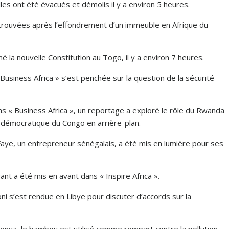
lles ont été évacués et démolis il y a environ 5 heures.
etrouvées après l’effondrement d’un immeuble en Afrique du
é la nouvelle Constitution au Togo, il y a environ 7 heures.
« Business Africa » s’est penchée sur la question de la sécurité
s « Business Africa », un reportage a exploré le rôle du Rwanda
 démocratique du Congo en arrière-plan.
aye, un entrepreneur sénégalais, a été mis en lumière pour ses
rant a été mis en avant dans « Inspire Africa ».
loni s’est rendue en Libye pour discuter d’accords sur la
u Kenya, le bambou est utilisé comme rempart contre la pollution