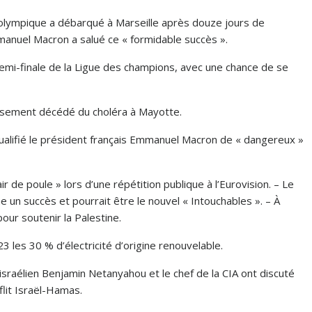
olympique a débarqué à Marseille après douze jours de
anuel Macron a salué ce « formidable succès ».
emi-finale de la Ligue des champions, avec une chance de se
eusement décédé du choléra à Mayotte.
a qualifié le président français Emmanuel Macron de « dangereux »
ir de poule » lors d’une répétition publique à l’Eurovision. – Le
e un succès et pourrait être le nouvel « Intouchables ». – À
pour soutenir la Palestine.
les 30 % d’électricité d’origine renouvelable.
 israélien Benjamin Netanyahou et le chef de la CIA ont discuté
flit Israël-Hamas.