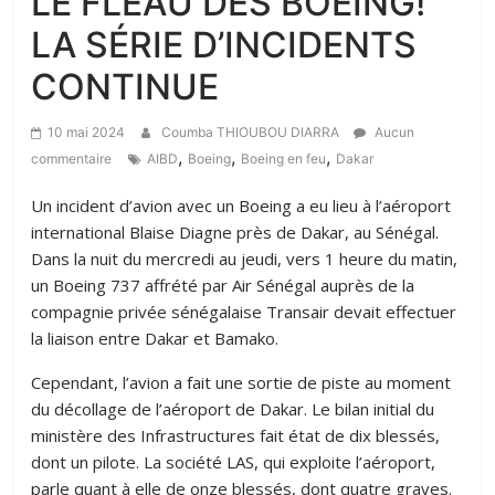
LE FLÉAU DES BOEING!
LA SÉRIE D’INCIDENTS
CONTINUE
10 mai 2024
Coumba THIOUBOU DIARRA
Aucun
,
,
,
commentaire
AIBD
Boeing
Boeing en feu
Dakar
Un incident d’avion avec un Boeing a eu lieu à l’aéroport
international Blaise Diagne près de Dakar, au Sénégal.
Dans la nuit du mercredi au jeudi, vers 1 heure du matin,
un Boeing 737 affrété par Air Sénégal auprès de la
compagnie privée sénégalaise Transair devait effectuer
la liaison entre Dakar et Bamako.
Cependant, l’avion a fait une sortie de piste au moment
du décollage de l’aéroport de Dakar. Le bilan initial du
ministère des Infrastructures fait état de dix blessés,
dont un pilote. La société LAS, qui exploite l’aéroport,
parle quant à elle de onze blessés, dont quatre graves.