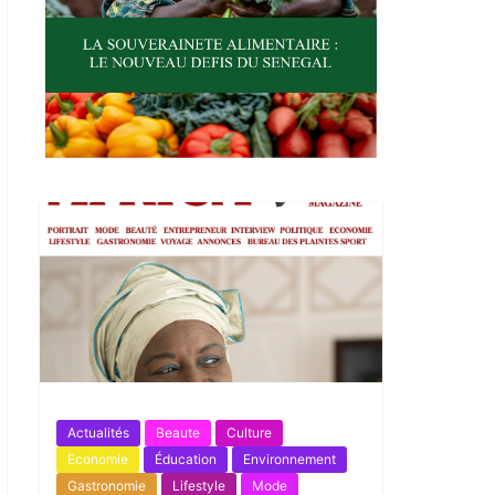
Actualités
Beaute
Culture
Economie
Éducation
Environnement
Gastronomie
Lifestyle
Mode