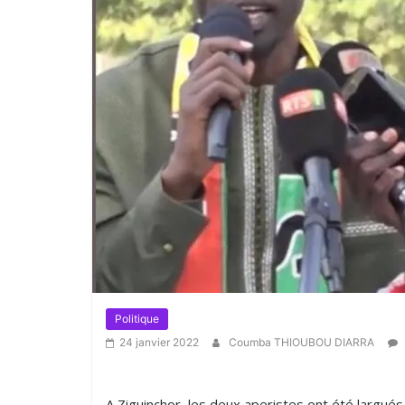
Politique
24 janvier 2022
Coumba THIOUBOU DIARRA
A Ziguinchor ,les deux aperistes ont été largu