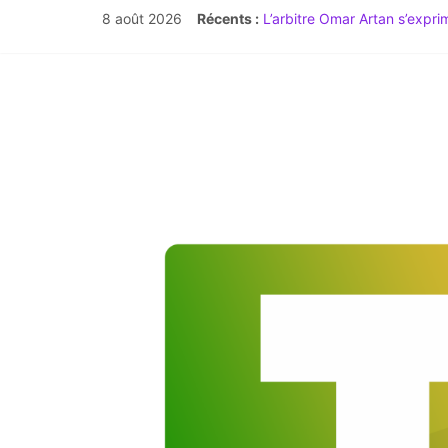
8 août 2026
Récents :
L’arbitre Omar Artan s’expr
Time For Africa Mag n°20 :
Débat à l’Assemblée : l’abro
TIME FOR AFRICA Magazine |