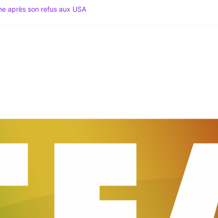
ime après son refus aux USA
 Spécial Mondial 2026 & Actu Décryptée
gation du Code noir au coeur des tensions
 Le Média du Leadership Africain