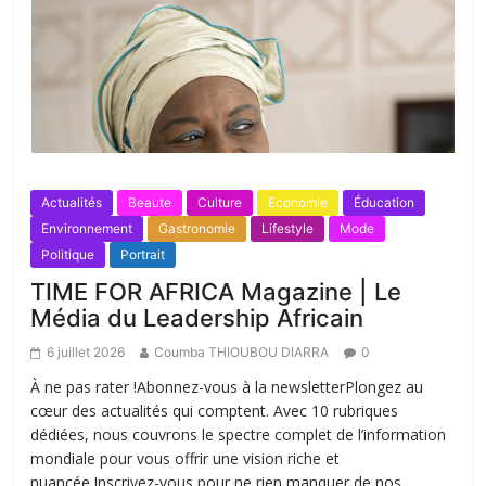
Actualités
Beaute
Culture
Economie
Éducation
Environnement
Gastronomie
Lifestyle
Mode
Politique
Portrait
TIME FOR AFRICA Magazine | Le
Média du Leadership Africain
6 juillet 2026
Coumba THIOUBOU DIARRA
0
À ne pas rater !Abonnez-vous à la newsletterPlongez au
cœur des actualités qui comptent. Avec 10 rubriques
dédiées, nous couvrons le spectre complet de l’information
mondiale pour vous offrir une vision riche et
nuancée.Inscrivez-vous pour ne rien manquer de nos