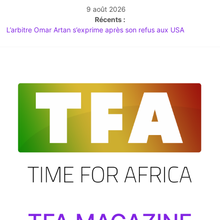
9 août 2026
Récents :
L’arbitre Omar Artan s’exprime après son refus aux USA
Time For Africa Mag n°20 : Spécial Mondial 2026 & Actu
Décryptée
Débat à l’Assemblée : l’abrogation du Code noir au coeur des
tensions
TIME FOR AFRICA Magazine | Le Média du Leadership Africain
LE GRAND JOUR : L’Afrique du Sud lance le Mondial 2026 au
sommet du Mexique !