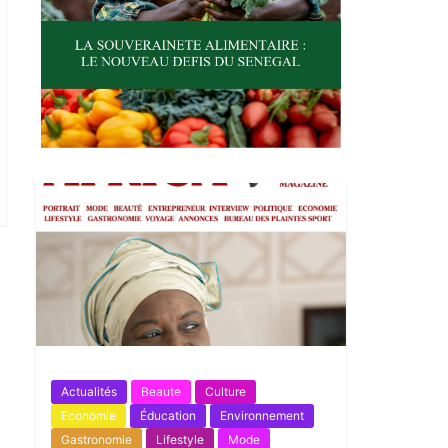
Actualités
Beaute
Culture
Economie
Éducation
Environnement
Gastronomie
Lifestyle
Mode