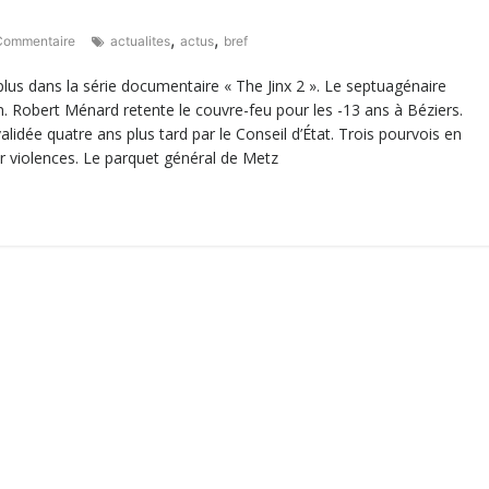
,
,
Commentaire
actualites
actus
bref
 plus dans la série documentaire « The Jinx 2 ». Le septuagénaire
. Robert Ménard retente le couvre-feu pour les -13 ans à Béziers.
lidée quatre ans plus tard par le Conseil d’État. Trois pourvois en
our violences. Le parquet général de Metz