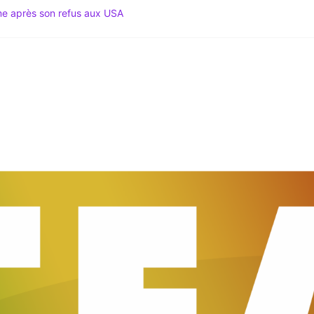
ime après son refus aux USA
Spécial Mondial 2026 & Actu Décryptée
gation du Code noir au coeur des tensions
 Le Média du Leadership Africain
du Sud lance le Mondial 2026 au sommet du Mexique !