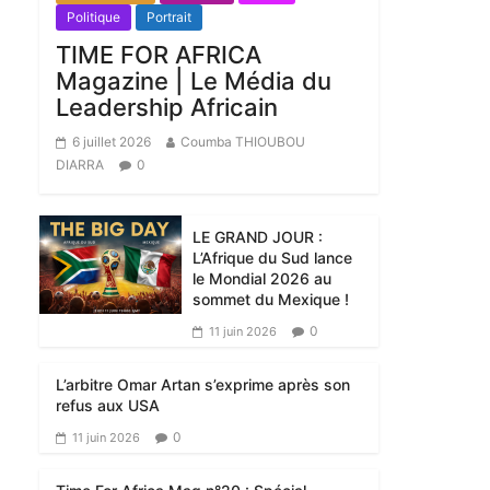
Politique
Portrait
TIME FOR AFRICA
Magazine | Le Média du
Leadership Africain
6 juillet 2026
Coumba THIOUBOU
DIARRA
0
LE GRAND JOUR :
L’Afrique du Sud lance
le Mondial 2026 au
sommet du Mexique !
0
11 juin 2026
L’arbitre Omar Artan s’exprime après son
refus aux USA
0
11 juin 2026