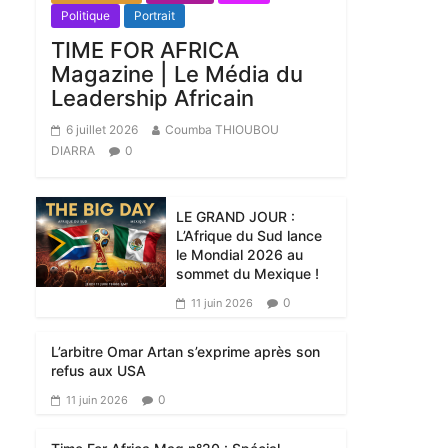
Politique
Portrait
TIME FOR AFRICA
Magazine | Le Média du
Leadership Africain
6 juillet 2026
Coumba THIOUBOU
DIARRA
0
LE GRAND JOUR :
L’Afrique du Sud lance
le Mondial 2026 au
sommet du Mexique !
0
11 juin 2026
L’arbitre Omar Artan s’exprime après son
refus aux USA
0
11 juin 2026