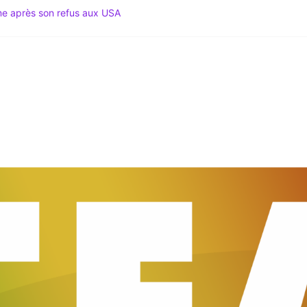
ime après son refus aux USA
Spécial Mondial 2026 & Actu Décryptée
gation du Code noir au coeur des tensions
 Le Média du Leadership Africain
du Sud lance le Mondial 2026 au sommet du Mexique !