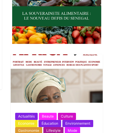
Actualités
Beaute
Culture
Economie
Éducation
Environnement
Gastronomie
Lifestyle
Mode