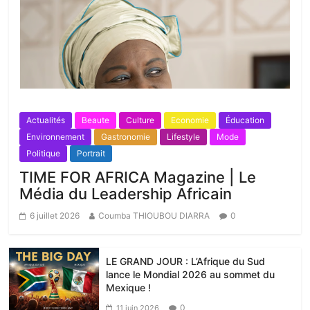
Actualités
Beaute
Culture
Economie
Éducation
Environnement
Gastronomie
Lifestyle
Mode
Politique
Portrait
TIME FOR AFRICA Magazine | Le
Média du Leadership Africain
6 juillet 2026
Coumba THIOUBOU DIARRA
0
LE GRAND JOUR : L’Afrique du Sud
lance le Mondial 2026 au sommet du
Mexique !
0
11 juin 2026