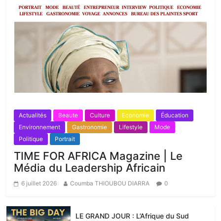
Actualités
Beaute
Culture
Economie
Éducation
Environnement
Gastronomie
Lifestyle
Mode
Politique
Portrait
TIME FOR AFRICA Magazine | Le
Média du Leadership Africain
6 juillet 2026
Coumba THIOUBOU DIARRA
0
LE GRAND JOUR : L’Afrique du Sud