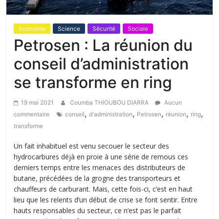
Economie
Science
Sécurité
Sociale
Petrosen : La réunion du
conseil d’administration
se transforme en ring
19 mai 2021
Coumba THIOUBOU DIARRA
Aucun
,
,
,
,
,
commentaire
conseil
d'administration
Petrosen
réunion
ring
transforme
Un fait inhabituel est venu secouer le secteur des
hydrocarbures déjà en proie à une série de remous ces
derniers temps entre les menaces des distributeurs de
butane, précédées de la grogne des transporteurs et
chauffeurs de carburant. Mais, cette fois-ci, c’est en haut
lieu que les relents d’un début de crise se font sentir. Entre
hauts responsables du secteur, ce n’est pas le parfait