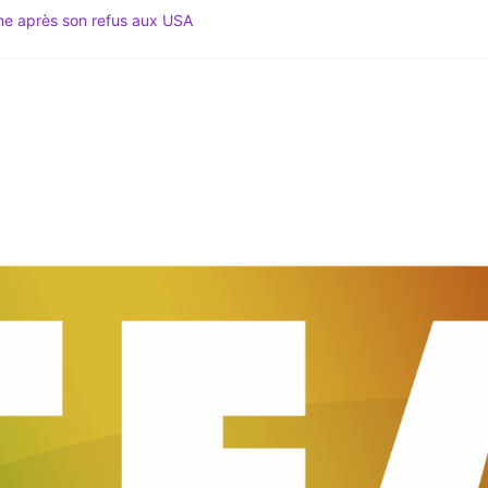
ime après son refus aux USA
 Spécial Mondial 2026 & Actu Décryptée
gation du Code noir au coeur des tensions
 Le Média du Leadership Africain
du Sud lance le Mondial 2026 au sommet du Mexique !