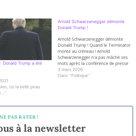
Arnold Schwarzenegger démonte
Donald Trump !
Arnold Schwarzenegger démonte
Donald Trump ! Quand le Terminator
monte au créneau ! Arnold
Schwarzenegger n'a pas mâché ses
mots après la conférence de presse
 : Donald Trump a été
entre Donald Trump et Vladimir
3 mars 2026
Poutine. Il a qualifié la performance
Dans "Politique"
 2021
du président américain d'
kin, où la belle peau
"embarrassante" et l'a comparé à
.."
une "petite nouille toute molle".…
NE PAS RATER !
us à la newsletter