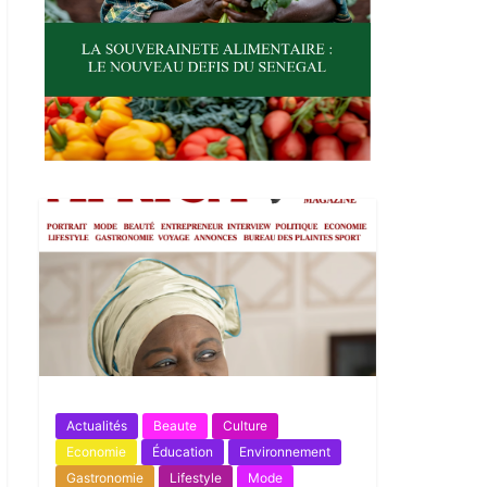
Actualités
Beaute
Culture
Economie
Éducation
Environnement
Gastronomie
Lifestyle
Mode