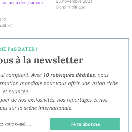
déposé sa candidature, a juste été
25 novembre 2021
e au menu des journaux
surpris du rejet de son dossier. Ainsi,
Dans "Politique"
la commission électorales n'a pas
validé sa demande pour…
022
alités"
NE PAS RATER !
us à la newsletter
qui comptent. Avec
10 rubriques dédiées
, nous
ormation mondiale pour vous offrir une vision riche
et nuancée.
uer de nos exclusivités, nos reportages et nos
ues sur la scène internationale.