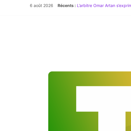
6 août 2026
Récents :
L’arbitre Omar Artan s’expr
Time For Africa Mag n°20 :
Débat à l’Assemblée : l’abro
TIME FOR AFRICA Magazine |
LE GRAND JOUR : L’Afrique 