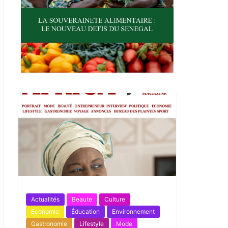
Actualités
Beaute
Culture
Economie
Éducation
Environnement
Gastronomie
Lifestyle
Mode