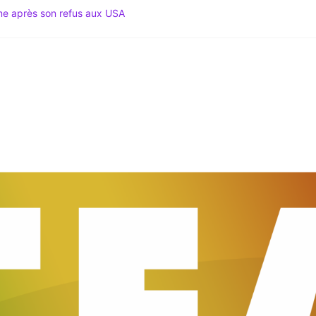
ime après son refus aux USA
 Spécial Mondial 2026 & Actu Décryptée
gation du Code noir au coeur des tensions
 Le Média du Leadership Africain
du Sud lance le Mondial 2026 au sommet du Mexique !