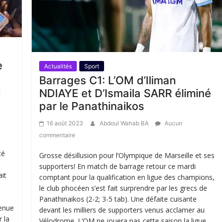
e
Actualités
Sport
Barrages C1: L’OM d’Iliman
t
NDIAYE et D’Ismaila SARR éliminé
par le Panathinaikos
16 août 2023
Abdoul Wahab BA
Aucun
commentaire
té
Grosse désillusion pour l’Olympique de Marseille et ses
supporters! En match de barrage retour ce mardi
it
comptant pour la qualification en ligue des champions,
le club phocéen s’est fait surprendre par les grecs de
n
Panathinaikos (2-2; 3-5 tab). Une défaite cuisante
venue
devant les milliers de supporters venus acclamer au
 la
Vélodrome. L’OM ne jouera pas cette saison la ligue