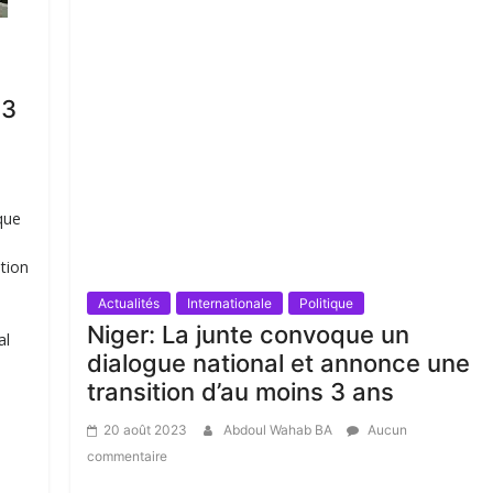
23
que
tion
Actualités
Internationale
Politique
Niger: La junte convoque un
al
dialogue national et annonce une
transition d’au moins 3 ans
20 août 2023
Abdoul Wahab BA
Aucun
commentaire