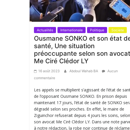
Actualités
Internationale
Politique
Societe
Ousmane SONKO et son état d
santé, Une situation
préoccupante selon son avoca
Me Ciré Clédor LY
16 août 2023
Abdoul Wahab BA
Aucun
commentaire
Les appels se multiplient s’agissant de l’état de san
de l’opposant Ousmane SONKO. En prison depuis
maintenant 17 jours, l’état de santé de SONKO sera
dégradé selon ses proches. En effet, le maire de
Ziguinchor refuserait depuis 4 jours les soins, selo
son avocat Me Ciré Clédor LY. Dans une note par
à notre rédaction, la robe noir continue de réclamer