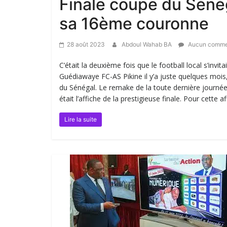
Finale coupe du Sénég
sa 16ème couronne
28 août 2023
Abdoul Wahab BA
Aucun comme
C’était la deuxième fois que le football local s’in
Guédiawaye FC-AS Pikine il y’a juste quelques mois,
du Sénégal. Le remake de la toute dernière journé
était l’affiche de la prestigieuse finale. Pour cette a
Lire la suite