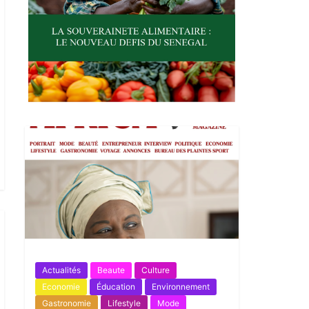
Actualités
Beaute
Culture
Economie
Éducation
Environnement
Gastronomie
Lifestyle
Mode