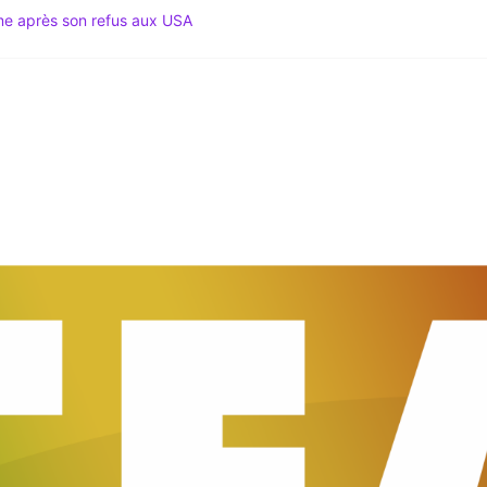
ime après son refus aux USA
 Spécial Mondial 2026 & Actu Décryptée
gation du Code noir au coeur des tensions
 Le Média du Leadership Africain
du Sud lance le Mondial 2026 au sommet du Mexique !