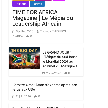
Politique
Portrait
TIME FOR AFRICA
Magazine | Le Média du
Leadership Africain
6 juillet 2026
Coumba THIOUBOU
DIARRA
0
LE GRAND JOUR :
L’Afrique du Sud lance
le Mondial 2026 au
sommet du Mexique !
0
11 juin 2026
L’arbitre Omar Artan s’exprime après son
refus aux USA
0
11 juin 2026