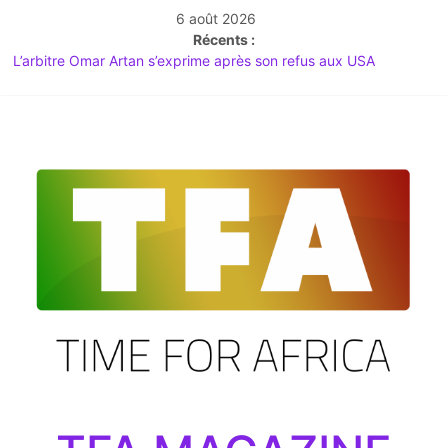
6 août 2026
Récents :
L’arbitre Omar Artan s’exprime après son refus aux USA
Time For Africa Mag n°20 : Spécial Mondial 2026 & Actu
Décryptée
Débat à l’Assemblée : l’abrogation du Code noir au coeur des
tensions
TIME FOR AFRICA Magazine | Le Média du Leadership Africain
LE GRAND JOUR : L’Afrique du Sud lance le Mondial 2026 au
sommet du Mexique !